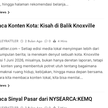
m, hingga halaman rekomendasi belanja…
News
a Konten Kota: Kisah di Balik Knoxville
LEYRATTLER
2 Bulan Ago
0
4 Mins
rattler.com – Setiap edisi media lokal menyimpan lebih dari
umpulan berita; ia merekam denyut sebuah kota. Knoxville
si 1 Juni 2026, misalnya, bukan hanya deretan laporan, tetapi
n konten yang membentuk potret utuh tentang bagaimana
maknai ruang hidup, kebijakan, hingga masa depan bersama.
ara kita membaca konten lokal, kita bisa menilai…
News
ca Sinyal Pasar dari NYSEARCA:KEMQ
LEYRATTLER
2 Bulan Ago
0
7 Mins