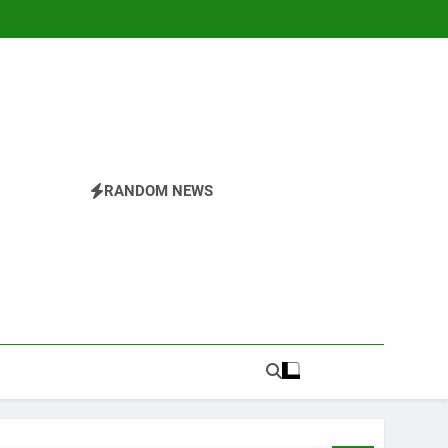
RANDOM NEWS
r
nesia.Temukan Semua Yang Anda Butuhkan Tentang
 Di The Valley Rattler