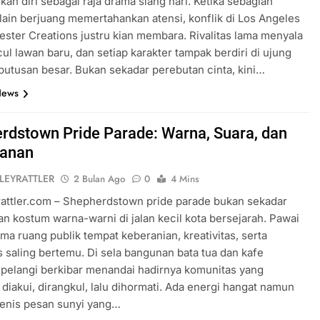
an diri sebagai raja drama siang hari. Ketika sebagian
lain berjuang memertahankan atensi, konflik di Los Angeles
rester Creations justru kian membara. Rivalitas lama menyala
cul lawan baru, dan setiap karakter tampak berdiri di ujung
putusan besar. Bukan sekadar perebutan cinta, kini…
News
rdstown Pride Parade: Warna, Suara, dan
wanan
LEYRATTLER
2 Bulan Ago
0
4 Mins
rattler.com – Shepherdstown pride parade bukan sekadar
an kostum warna-warni di jalan kecil kota bersejarah. Pawai
lma ruang publik tempat keberanian, kreativitas, serta
as saling bertemu. Di sela bangunan bata tua dan kafe
pelangi berkibar menandai hadirnya komunitas yang
diakui, dirangkul, lalu dihormati. Ada energi hangat namun
jenis pesan sunyi yang…