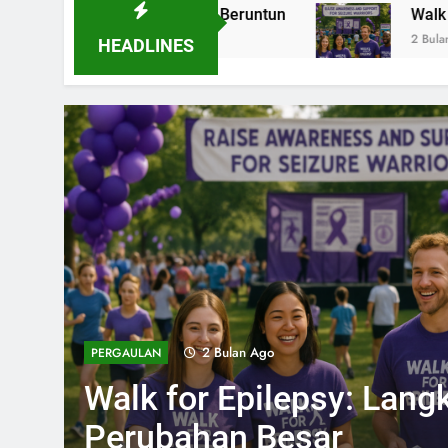
a Tahun Beruntun
Walk for Epilepsy: Langkah
2 Bulan Ago
HEADLINES
2 Bulan Ago
PERGAULAN
Walk for Epilepsy: Langk
Perubahan Besar