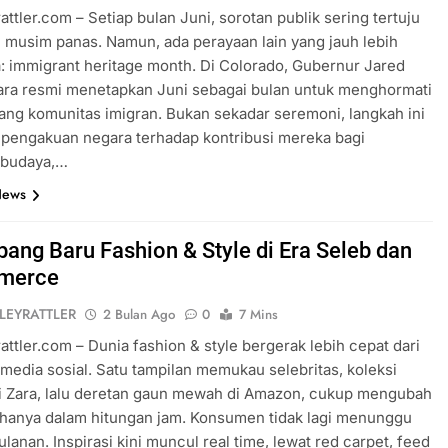
rattler.com – Setiap bulan Juni, sorotan publik sering tertuju
 musim panas. Namun, ada perayaan lain yang jauh lebih
 immigrant heritage month. Di Colorado, Gubernur Jared
ara resmi menetapkan Juni sebagai bulan untuk menghormati
jang komunitas imigran. Bukan sekadar seremoni, langkah ini
pengakuan negara terhadap kontribusi mereka bagi
 budaya,…
News
ang Baru Fashion & Style di Era Seleb dan
merce
LEYRATTLER
2 Bulan Ago
0
7 Mins
rattler.com – Dunia fashion & style bergerak lebih cepat dari
i media sosial. Satu tampilan memukau selebritas, koleksi
i Zara, lalu deretan gaun mewah di Amazon, cukup mengubah
 hanya dalam hitungan jam. Konsumen tidak lagi menunggu
ulanan. Inspirasi kini muncul real time, lewat red carpet, feed