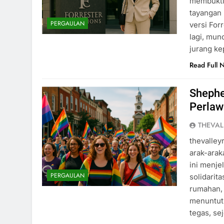
membuktik
tayangan 
PERGAULAN
versi For
lagi, mun
jurang ke
Read Full 
Shephe
Perla
THEVAL
thevalley
arak-arak
ini menje
PERGAULAN
solidarit
rumahan, 
menuntut 
tegas, se