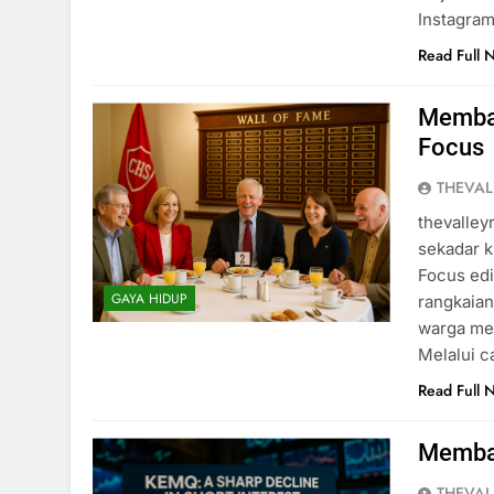
Instagra
Read Full 
Membac
Focus
THEVAL
thevalley
sekadar k
Focus edi
GAYA HIDUP
rangkaia
warga me
Melalui c
Read Full 
Memba
THEVAL