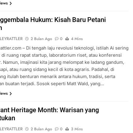
News
ggembala Hukum: Kisah Baru Petani
n
LEYRATTLER
2 Bulan Ago
0
4 Mins
attler.com – Di tengah laju revolusi teknologi, istilah Ai sering
 di ruang rapat startup, laboratorium riset, atau konferensi
. Namun, imajinasi kita jarang melompat ke ladang gandum,
api, atau ruang sidang kecil di kota agraris. Padahal, di
ng itulah benturan menarik antara hukum, tradisi, serta
n buatan terjadi. Sosok seperti Matt Wald, yang…
News
ant Heritage Month: Warisan yang
tukan
LEYRATTLER
2 Bulan Ago
0
3 Mins