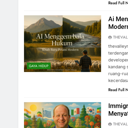
Read Full 
Ai Men
Moder
THEVAL
thevalleyr
terdengar
developer
GAYA HIDUP
kandang s
ruang-rua
kecerdasa
Read Full 
Immigr
Menya
THEVAL