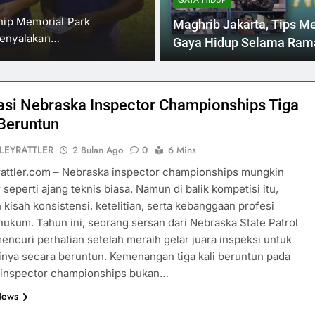
GAYA HIDUP
ship Memorial Park
thevalleyrattler.com – Seria
Maghrib Jakarta, Tips M
menyalakan…
membuktikan diri sebagai ra
Gaya Hidup Selama Ram
si Nebraska Inspector Championships Tiga
Beruntun
LEYRATTLER
2 Bulan Ago
0
6 Mins
rattler.com – Nebraska inspector championships mungkin
 seperti ajang teknis biasa. Namun di balik kompetisi itu,
 kisah konsistensi, ketelitian, serta kebanggaan profesi
ukum. Tahun ini, seorang sersan dari Nebraska State Patrol
encuri perhatian setelah meraih gelar juara inspeksi untuk
linya secara beruntun. Kemenangan tiga kali beruntun pada
 inspector championships bukan…
News