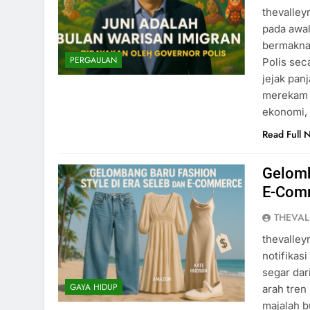
thevalley
pada awal
bermakna:
PERGAULAN
Polis sec
jejak pan
merekam 
ekonomi,
Read Full 
Gelomb
E-Com
THEVAL
thevalley
notifikas
segar dar
GAYA HIDUP
arah tren
majalah b