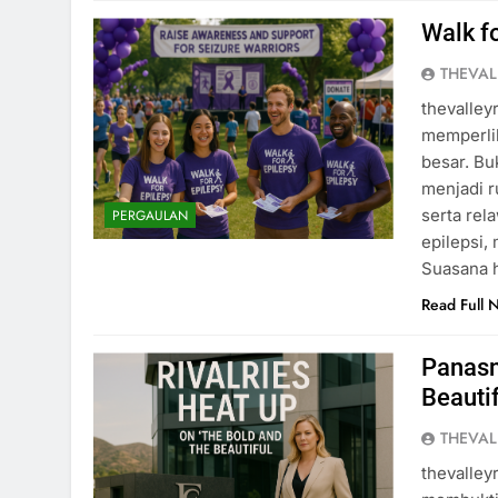
Walk f
THEVAL
thevalley
memperli
besar. Bu
menjadi r
serta rel
PERGAULAN
epilepsi,
Suasana 
Read Full 
Panasn
Beauti
THEVAL
thevalley