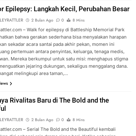
or Epilepsy: Langkah Kecil, Perubahan Besar
LEYRATTLER
2 Bulan Ago
0
8 Mins
rattler.com – Walk for epilepsy di Battleship Memorial Park
hatkan bahwa gerakan sederhana bisa menyalakan harapan
kan sekadar acara santai pada akhir pekan, momen ini
uang pertemuan antara penyintas, keluarga, tenaga medis,
awan. Mereka berkumpul untuk satu misi: menghapus stigma
 menguatkan jejaring dukungan, sekaligus menggalang dana.
hangat melingkupi area taman,…
News
ya Rivalitas Baru di The Bold and the
ful
LEYRATTLER
2 Bulan Ago
0
8 Mins
rattler.com – Serial The Bold and the Beautiful kembali