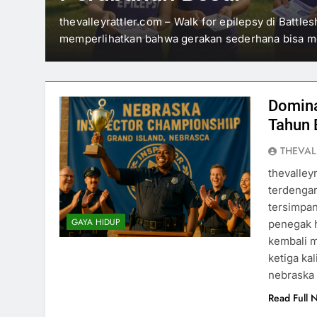
dengar
thevalleyrattler.com – Walk for epilepsy di Battle
memperlihatkan bahwa gerakan sederhana bisa 
Domina
Tahun 
THEVAL
thevalley
terdengar
tersimpan
GAYA HIDUP
penegak h
kembali m
ketiga ka
nebraska
Read Full 