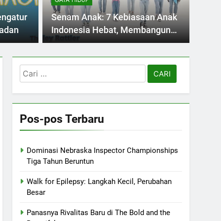
GAYA HIDUP
l The Bold and the Beautiful kembali
theval
engatur
Senam Anak: 7 Kebiasaan Anak
ja drama siang…
arakan 
adan
Indonesia Hebat, Membangun
Gaya Hidup Sehat
Cari
untuk:
Pos-pos Terbaru
Dominasi Nebraska Inspector Championships
Tiga Tahun Beruntun
Walk for Epilepsy: Langkah Kecil, Perubahan
Besar
Panasnya Rivalitas Baru di The Bold and the