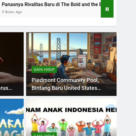
ru di The Bold and the Beautiful
Shepherdsto
2 Bulan Ago
GAYA HIDUP
Piedmont Community Pool,
arus
Bintang Baru United States
News
PERGA
litas Baru di The
She
Beautiful
War