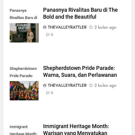
Panasnya Rivalitas Baru di The
Panasnya
Bold and the Beautiful
Rivalitas Baru di
The Bold and the
THEVALLEYRATTLER
2 bulan ago
Beautiful
0
Shepherdstown Pride Parade:
Shepherdstown
Warna, Suara, dan Perlawanan
Pride Parade:
Warna, Suara,
THEVALLEYRATTLER
2 bulan ago
dan Perlawanan
0
Immigrant Heritage Month:
Immigrant
Warisan yang Menyatukan
Heritage Month: