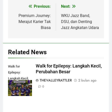
Previous:
Next:
Navigasi
pos
Premium Journey:
WKU Jazz Band,
Merajut Karier Tak
DSU, dan Denting
Biasa
Jazz Angkatan Udara
Related News
Walk for Epilepsy: Langkah Kecil,
Walk for
Perubahan Besar
Epilepsy:
Langkah Kecil,
THEVALLEYRATTLER
2 bulan ago
Perubahan
0
Besar