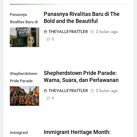
Panasnya Rivalitas Baru di The
Panasnya
Bold and the Beautiful
Rivalitas Baru di
The Bold and the
THEVALLEYRATTLER
2 bulan ago
Beautiful
0
Shepherdstown Pride Parade:
Shepherdstown
Warna, Suara, dan Perlawanan
Pride Parade:
Warna, Suara,
THEVALLEYRATTLER
2 bulan ago
dan Perlawanan
0
Immigrant Heritage Month:
Immigrant