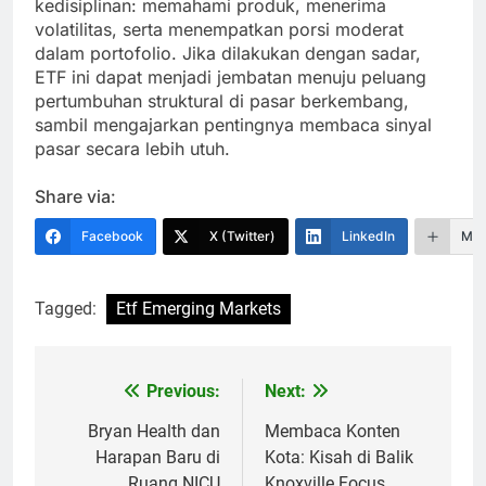
kedisiplinan: memahami produk, menerima
volatilitas, serta menempatkan porsi moderat
dalam portofolio. Jika dilakukan dengan sadar,
ETF ini dapat menjadi jembatan menuju peluang
pertumbuhan struktural di pasar berkembang,
sambil mengajarkan pentingnya membaca sinyal
pasar secara lebih utuh.
Share via:
Facebook
X (Twitter)
LinkedIn
Mor
Tagged:
Etf Emerging Markets
Previous:
Next:
Navigasi
pos
Bryan Health dan
Membaca Konten
Harapan Baru di
Kota: Kisah di Balik
Ruang NICU
Knoxville Focus