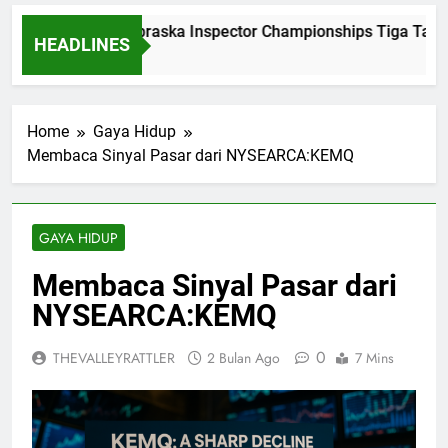
Dominasi Nebraska Inspector Championships Tiga Tahun B
HEADLINES
2 Bulan Ago
Home
Gaya Hidup
Membaca Sinyal Pasar dari NYSEARCA:KEMQ
GAYA HIDUP
Membaca Sinyal Pasar dari
NYSEARCA:KEMQ
0
THEVALLEYRATTLER
2 Bulan Ago
7 Mins