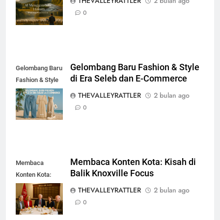
THEVALLEYRATTLER
2 bulan ago
Modern
0
Gelombang Baru Fashion & Style
Gelombang Baru
di Era Seleb dan E-Commerce
Fashion & Style
di Era Seleb dan
THEVALLEYRATTLER
2 bulan ago
E-Commerce
0
Membaca Konten Kota: Kisah di
Membaca
Balik Knoxville Focus
Konten Kota:
Kisah di Balik
THEVALLEYRATTLER
2 bulan ago
Knoxville Focus
0