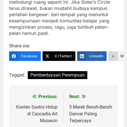
melindungi ruang seperti ini. Jika Sister’s Circle
terus dirawat, bukan mustahil budaya kampus
perlahan bergeser: dari tempat yang menuntut
kesempurnaan menjadi komunitas belajar yang
mengizinkan proses, ragu, juga tumbuh pelan-
pelan namun pasti.
Share via:
Facebook
X (Twitter)
LinkedIn
Mor
Tagged:
Pemberdayaan Perempuan
Previous:
Next:
Navigasi
pos
Konten Sastra Hidup
5 Merek Bersih-Bersih
di Cascadia Art
Denver Paling
Museum
Terpercaya