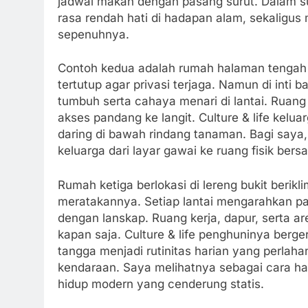
jadwal makan dengan pasang surut. Dalam 
rasa rendah hati di hadapan alam, sekaligus 
sepenuhnya.
Contoh kedua adalah rumah halaman tengah di
tertutup agar privasi terjaga. Namun di inti
tumbuh serta cahaya menari di lantai. Ruan
akses pandang ke langit. Culture & life keluarg
daring di bawah rindang tanaman. Bagi saya, 
keluarga dari layar gawai ke ruang fisik be
Rumah ketiga berlokasi di lereng bukit berikl
meratakannya. Setiap lantai mengarahkan p
dengan lanskap. Ruang kerja, dapur, serta ar
kapan saja. Culture & life penghuninya bergera
tangga menjadi rutinitas harian yang perlah
kendaraan. Saya melihatnya sebagai cara ha
hidup modern yang cenderung statis.