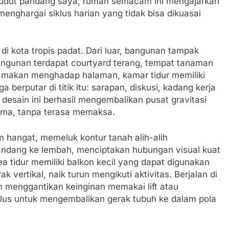
sudut pandang saya, rumah semacam ini mengajarkan
menghargai siklus harian yang tidak bisa dikuasai
 kota tropis padat. Dari luar, bangunan tampak
 bangunan terdapat courtyard terang, tempat tanaman
g makan menghadap halaman, kamar tidur memiliki
a berputar di titik itu: sarapan, diskusi, kadang kerja
desain ini berhasil mengembalikan pusat gravitasi
rsama, tanpa terasa memaksa.
im hangat, memeluk kontur tanah alih-alih
andang ke lembah, menciptakan hubungan visual kuat
ea tidur memiliki balkon kecil yang dapat digunakan
k vertikal, naik turun mengikuti aktivitas. Berjalan di
an menggantikan keinginan memakai lift atau
lus untuk mengembalikan gerak tubuh ke dalam pola