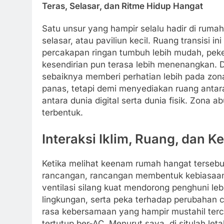
Teras, Selasar, dan Ritme Hidup Hangat
Satu unsur yang hampir selalu hadir di rumah 
selasar, atau paviliun kecil. Ruang transisi i
percakapan ringan tumbuh lebih mudah, peker
kesendirian pun terasa lebih menenangkan. 
sebaiknya memberi perhatian lebih pada zona
panas, tetapi demi menyediakan ruang antara p
antara dunia digital serta dunia fisik. Zona a
terbentuk.
Interaksi Iklim, Ruang, dan K
Ketika melihat keenam rumah hangat tersebu
rancangan, rancangan membentuk kebiasaan, 
ventilasi silang kuat mendorong penghuni l
lingkungan, serta peka terhadap perubahan c
rasa kebersamaan yang hampir mustahil terci
tertutup ber-AC. Menurut saya, di situlah let