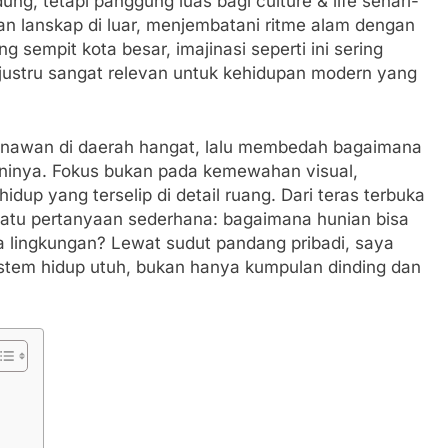
ng, tetapi panggung luas bagi culture & life sehari-
an lanskap di luar, menjembatani ritme alam dengan
g sempit kota besar, imajinasi seperti ini sering
s justru sangat relevan untuk kehidupan modern yang
menawan di daerah hangat, lalu membedah bagaimana
huninya. Fokus bukan pada kemewahan visual,
hidup yang terselip di detail ruang. Dari teras terbuka
satu pertanyaan sederhana: bagaimana hunian bisa
ta lingkungan? Lewat sudut pandang pribadi, saya
stem hidup utuh, bukan hanya kumpulan dinding dan