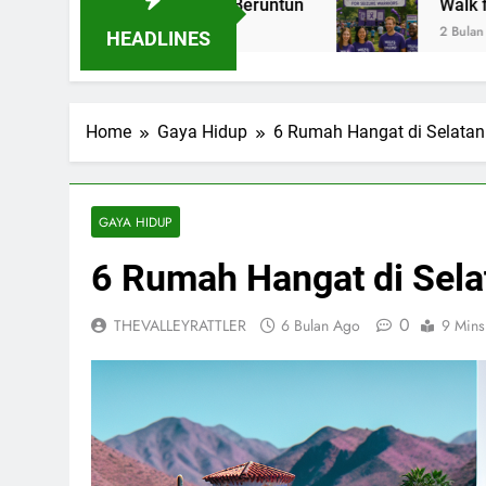
 Tiga Tahun Beruntun
Walk for Epilepsy: Lan
2 Bulan Ago
HEADLINES
Home
Gaya Hidup
6 Rumah Hangat di Selatan: 
GAYA HIDUP
6 Rumah Hangat di Selat
0
THEVALLEYRATTLER
6 Bulan Ago
9 Mins