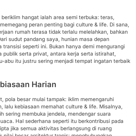
beriklim hangat ialah area semi terbuka: teras,
ni memegang peran penting bagi culture & life. Di sana,
jaan rumah terasa tidak terlalu melelahkan, bahkan
Dari sudut pandang saya, hunian masa depan
 transisi seperti ini. Bukan hanya demi mengurangi
ublik serta privat, antara kerja serta istirahat,
bu-abu itu justru sering menjadi tempat ingatan terbaik
ebiasaan Harian
t, pola besar mulai tampak: iklim memengaruhi
lalu kebiasaan memahat culture & life. Misalnya,
ebih sering membuka jendela, mendengar suara
uaca. Hal sederhana seperti itu berkontribusi pada
pta jika semua aktivitas berlangsung di ruang
ak nilai besar arsitektur tropis: menghubungkan