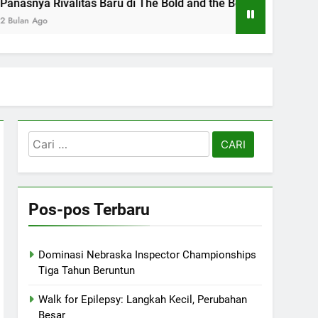
s Baru di The Bold and the Beautiful
Shepher
2 Bulan Ag
Cari
untuk:
Pos-pos Terbaru
Dominasi Nebraska Inspector Championships
Tiga Tahun Beruntun
Walk for Epilepsy: Langkah Kecil, Perubahan
Besar