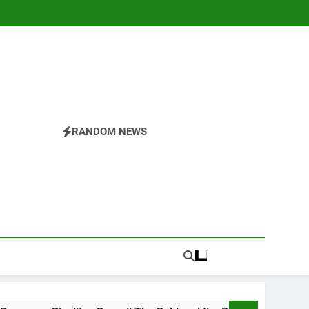
RANDOM NEWS
r
nesia.Temukan Semua Yang Anda Butuhkan Tentang
 Di The Valley Rattler