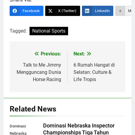
Facebook
X (Twitter)
LinkedIn
Mor
Tagged:
National Sports
Previous:
Next:
Navigasi
pos
Talk to Me Jimmy
6 Rumah Hangat di
Mengguncang Dunia
Selatan: Culture &
Horse Racing
Life Tropis
Related News
Dominasi Nebraska Inspector
Dominasi
Championships Tiga Tahun
Nebraska