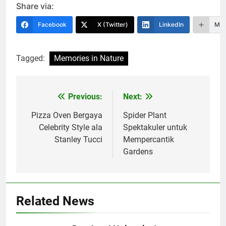
Share via:
Facebook
X (Twitter)
LinkedIn
Mor
Tagged:
Memories in Nature
Previous:
Next:
Navigasi
pos
Pizza Oven Bergaya
Spider Plant
Celebrity Style ala
Spektakuler untuk
Stanley Tucci
Mempercantik
Gardens
Related News