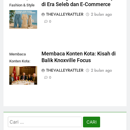
di Era Seleb dan E-Commerce
Fashion & Style
di Era Seleb dan
THEVALLEYRATTLER
2 bulan ago
E-Commerce
0
Membaca Konten Kota: Kisah di
Membaca
Balik Knoxville Focus
Konten Kota:
Kisah di Balik
THEVALLEYRATTLER
2 bulan ago
Knoxville Focus
0
Cari
untuk: