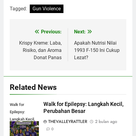
Tagged:
Gun Violence
Previous:
Next:
Navigasi
pos
Krispy Kreme: Laba,
Apakah Nutrisi Nilai
Risiko, dan Aroma
1993 F-150 Ini Cukup
Donat Panas
Lezat?
Related News
Walk for Epilepsy: Langkah Kecil,
Walk for
Perubahan Besar
Epilepsy:
Langkah Kecil,
THEVALLEYRATTLER
2 bulan ago
Perubahan
0
Besar