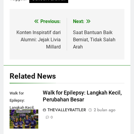
Previous:
Next:
Navigasi
pos
Konten Inspiratif dari
Saat Bantuan Baik
Alumni: Jejak Livia
Berniat, Tidak Salah
Millard
Arah
Related News
Walk for Epilepsy: Langkah Kecil,
Walk for
Perubahan Besar
Epilepsy:
Langkah Kecil,
THEVALLEYRATTLER
2 bulan ago
Perubahan
0
Besar