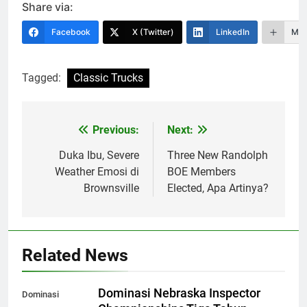
Share via:
Facebook
X (Twitter)
LinkedIn
Mor
Tagged:
Classic Trucks
Previous:
Next:
Navigasi
pos
Duka Ibu, Severe
Three New Randolph
Weather Emosi di
BOE Members
Brownsville
Elected, Apa Artinya?
Related News
Dominasi Nebraska Inspector
Dominasi