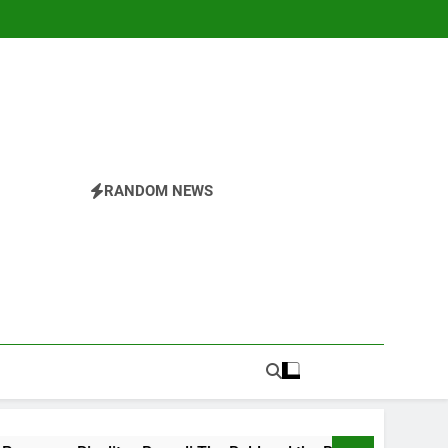
RANDOM NEWS
r
nesia.Temukan Semua Yang Anda Butuhkan Tentang
 Di The Valley Rattler