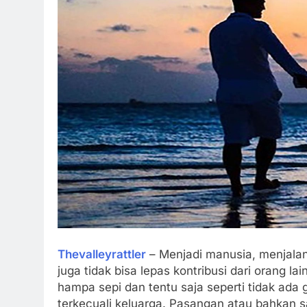
Thevalleyrattler
– Menjadi manusia, menjalan
juga tidak bisa lepas kontribusi dari orang la
hampa sepi dan tentu saja seperti tidak ada 
terkecuali keluarga. Pasangan atau bahkan 