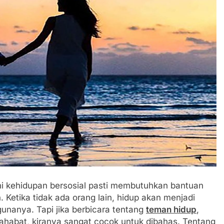
i kehidupan bersosial pasti membutuhkan bantuan
in. Ketika tidak ada orang lain, hidup akan menjadi
gunanya. Tapi jika berbicara tentang
teman hidup
,
sahabat, kiranya sangat cocok untuk dibahas.
Tentang