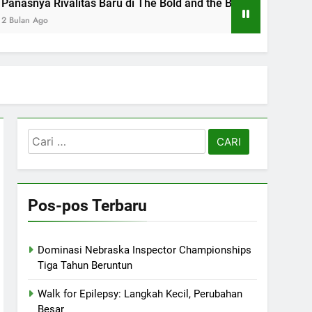
as Baru di The Bold and the Beautiful
Shephe
2 Bulan 
Cari
untuk:
Pos-pos Terbaru
Dominasi Nebraska Inspector Championships
Tiga Tahun Beruntun
Walk for Epilepsy: Langkah Kecil, Perubahan
Besar