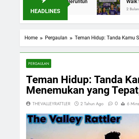
s Tiga Tahun Beruntun
Walk for Epilepsy: La
2 Bulan Ago
HEADLINES
Home
Pergaulan
Teman Hidup: Tanda Kamu S
PERGAULAN
Teman Hidup: Tanda Ka
Menemukan yang Tepat,
0
THEVALLEYRATTLER
2 Tahun Ago
6 Min