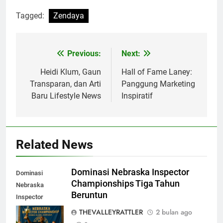
Tagged:
Zendaya
Previous:
Next:
Navigasi
pos
Heidi Klum, Gaun
Hall of Fame Laney:
Transparan, dan Arti
Panggung Marketing
Baru Lifestyle News
Inspiratif
Related News
Dominasi Nebraska Inspector
Dominasi
Championships Tiga Tahun
Nebraska
Beruntun
Inspector
Championships
THEVALLEYRATTLER
2 bulan ago
Tiga Tahun