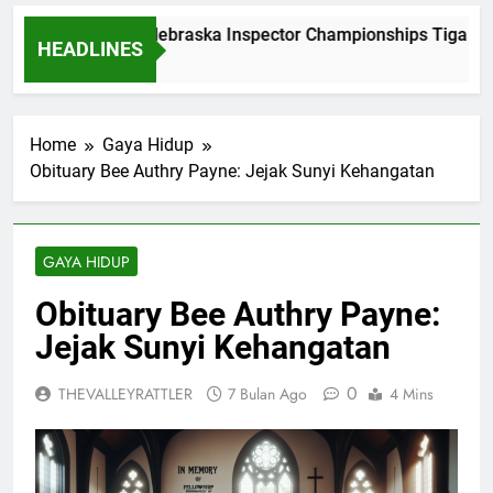
Dominasi Nebraska Inspector Championships Tiga Tahu
HEADLINES
2 Bulan Ago
Home
Gaya Hidup
Obituary Bee Authry Payne: Jejak Sunyi Kehangatan
GAYA HIDUP
Obituary Bee Authry Payne:
Jejak Sunyi Kehangatan
0
THEVALLEYRATTLER
7 Bulan Ago
4 Mins