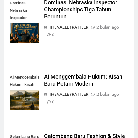
Dominasi Nebraska Inspector
Dominasi
Championships Tiga Tahun
Nebraska
Beruntun
Inspector
Championships
THEVALLEYRATTLER
2 bulan ago
Tiga Tahun
0
Beruntun
Ai Menggembala Hukum: Kisah
Ai Menggembala
Baru Petani Modern
Hukum: Kisah
Baru Petani
THEVALLEYRATTLER
2 bulan ago
Modern
0
Gelombang Baru Fashion & Style
Gelombang Baru