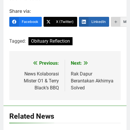
Share via:
Facebook
X (Twitter)
LinkedIn
Mor
Tagged:
Obituary Reflection
Previous:
Next:
Navigasi
pos
News Kolaborasi
Rak Dapur
Mister O1 & Terry
Berantakan Akhirnya
Black’s BBQ
Solved
Related News