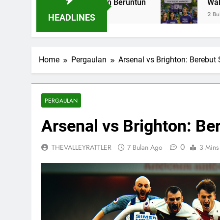
ips Tiga Tahun Beruntun
Walk for Epilepsy: 
2 Bulan Ago
HEADLINES
Home
Pergaulan
Arsenal vs Brighton: Berebut
PERGAULAN
Arsenal vs Brighton: Be
0
THEVALLEYRATTLER
7 Bulan Ago
3 Mins