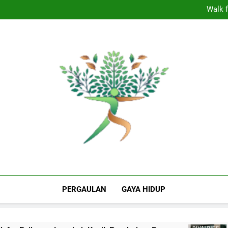
Dominasi Nebraska In
Walk f
Panasnya
Shepherdstown 
Dominasi Nebraska In
Walk f
Panasnya
Shepherdstown 
The Valley Rattle
Puncak Informasi Milenial Dan Gen Z Indo
Berita Hiburan
PERGAULAN
GAYA HIDUP