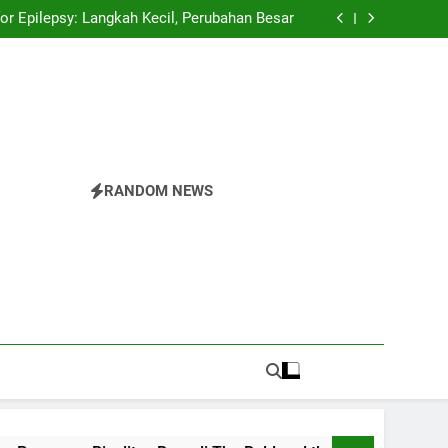
spector Championships Tiga Tahun Beruntun
or Epilepsy: Langkah Kecil, Perubahan Besar
 Rivalitas Baru di The Bold and the Beautiful
Pride Parade: Warna, Suara, dan Perlawanan
spector Championships Tiga Tahun Beruntun
or Epilepsy: Langkah Kecil, Perubahan Besar
 Rivalitas Baru di The Bold and the Beautiful
Pride Parade: Warna, Suara, dan Perlawanan
RANDOM NEWS
r
nesia.Temukan Semua Yang Anda Butuhkan Tentang
 Di The Valley Rattler