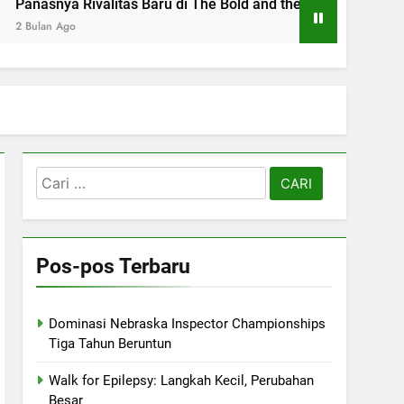
litas Baru di The Bold and the Beautiful
Shep
2 Bula
Cari
untuk:
Pos-pos Terbaru
Dominasi Nebraska Inspector Championships
Tiga Tahun Beruntun
Walk for Epilepsy: Langkah Kecil, Perubahan
Besar