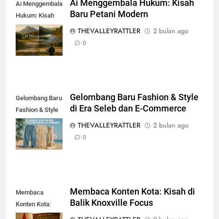
Ai Menggembala Hukum: Kisah
Ai Menggembala
Baru Petani Modern
Hukum: Kisah
Baru Petani
THEVALLEYRATTLER
2 bulan ago
Modern
0
Gelombang Baru Fashion & Style
Gelombang Baru
di Era Seleb dan E-Commerce
Fashion & Style
di Era Seleb dan
THEVALLEYRATTLER
2 bulan ago
E-Commerce
0
Membaca Konten Kota: Kisah di
Membaca
Balik Knoxville Focus
Konten Kota:
Kisah di Balik