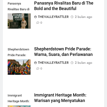
Panasnya Rivalitas Baru di The
Panasnya
Bold and the Beautiful
Rivalitas Baru di
The Bold and the
THEVALLEYRATTLER
2 bulan ago
Beautiful
0
Shepherdstown Pride Parade:
Shepherdstown
Warna, Suara, dan Perlawanan
Pride Parade:
Warna, Suara,
THEVALLEYRATTLER
2 bulan ago
dan Perlawanan
0
Immigrant Heritage Month:
Immigrant
Warisan yang Menyatukan
Heritage Month:
Warisan yang