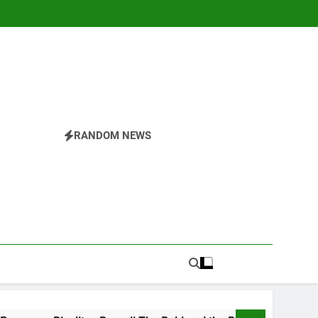
RANDOM NEWS
r
nesia.Temukan Semua Yang Anda Butuhkan Tentang
 Di The Valley Rattler