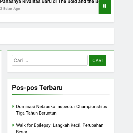
s Baru di The Bold and the Beautiful
Shepherd
2 Bulan Ag
Cari
untuk:
Pos-pos Terbaru
Dominasi Nebraska Inspector Championships
Tiga Tahun Beruntun
Walk for Epilepsy: Langkah Kecil, Perubahan
Besar