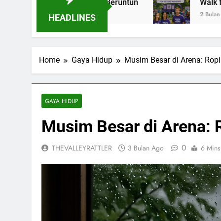
Tiga Tahun Beruntun
Walk for Epilepsy: Lang
2 Bulan Ago
HEADLINES
Home
Gaya Hidup
Musim Besar di Arena: Ropin
GAYA HIDUP
Musim Besar di Arena: R
0
THEVALLEYRATTLER
3 Bulan Ago
6 Mins