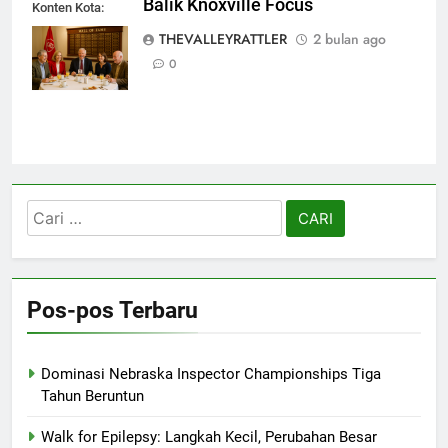
Balik Knoxville Focus
Konten Kota:
Kisah di Balik
THEVALLEYRATTLER
2 bulan ago
Knoxville Focus
0
Cari
untuk:
Pos-pos Terbaru
Dominasi Nebraska Inspector Championships Tiga
Tahun Beruntun
Walk for Epilepsy: Langkah Kecil, Perubahan Besar