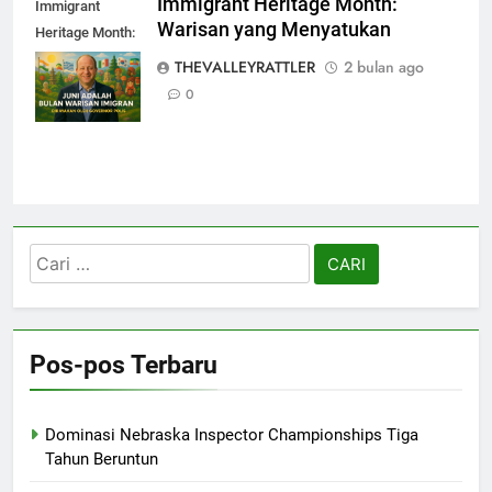
Immigrant Heritage Month:
Immigrant
Warisan yang Menyatukan
Heritage Month:
Warisan yang
THEVALLEYRATTLER
2 bulan ago
Menyatukan
0
Cari
untuk:
Pos-pos Terbaru
Dominasi Nebraska Inspector Championships Tiga
Tahun Beruntun