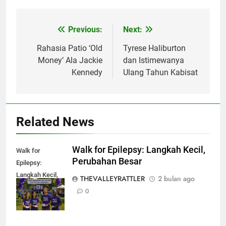
Previous:
Next:
Navigasi
pos
Rahasia Patio ‘Old
Tyrese Haliburton
Money’ Ala Jackie
dan Istimewanya
Kennedy
Ulang Tahun Kabisat
Related News
Walk for Epilepsy: Langkah Kecil,
Walk for
Perubahan Besar
Epilepsy:
Langkah Kecil,
THEVALLEYRATTLER
2 bulan ago
Perubahan
0
Besar