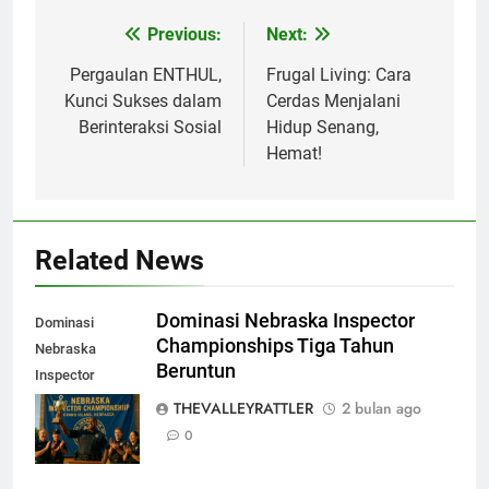
Previous:
Next:
Navigasi
pos
Pergaulan ENTHUL,
Frugal Living: Cara
Kunci Sukses dalam
Cerdas Menjalani
Berinteraksi Sosial
Hidup Senang,
Hemat!
Related News
Dominasi Nebraska Inspector
Dominasi
Championships Tiga Tahun
Nebraska
Beruntun
Inspector
Championships
THEVALLEYRATTLER
2 bulan ago
Tiga Tahun
0
Beruntun