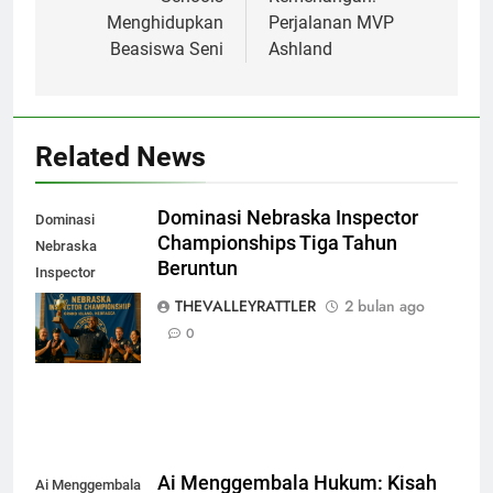
Menghidupkan
Perjalanan MVP
Beasiswa Seni
Ashland
Related News
Dominasi Nebraska Inspector
Dominasi
Championships Tiga Tahun
Nebraska
Beruntun
Inspector
Championships
THEVALLEYRATTLER
2 bulan ago
Tiga Tahun
0
Beruntun
Ai Menggembala Hukum: Kisah
Ai Menggembala