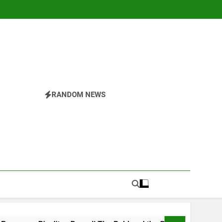
RANDOM NEWS
r
nesia.Temukan Semua Yang Anda Butuhkan Tentang
 Di The Valley Rattler