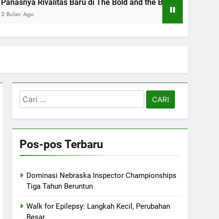
tas Baru di The Bold and the Beautiful
Shephe
2 Bulan 
Cari
untuk:
Pos-pos Terbaru
Dominasi Nebraska Inspector Championships
Tiga Tahun Beruntun
Walk for Epilepsy: Langkah Kecil, Perubahan
Besar