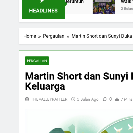
s Tiga Tahun Beruntun
Walk for Epilepsy: La
2 Bulan Ago
HEADLINES
Home
Pergaulan
Martin Short dan Sunyi Duka
PERGAULAN
Martin Short dan Sunyi
Keluarga
0
THEVALLEYRATTLER
5 Bulan Ago
7 Mins