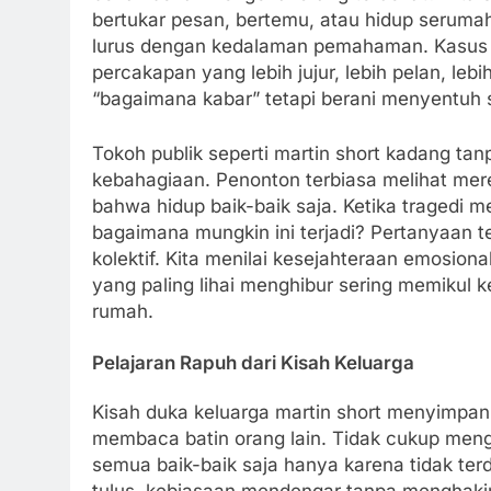
bertukar pesan, bertemu, atau hidup serumah.
lurus dengan kedalaman pemahaman. Kasus k
percakapan yang lebih jujur, lebih pelan, le
“bagaimana kabar” tetapi berani menyentuh s
Tokoh publik seperti martin short kadang t
kebahagiaan. Penonton terbiasa melihat mer
bahwa hidup baik-baik saja. Ketika tragedi m
bagaimana mungkin ini terjadi? Pertanyaan 
kolektif. Kita menilai kesejahteraan emosiona
yang paling lihai menghibur sering memikul 
rumah.
Pelajaran Rapuh dari Kisah Keluarga
Kisah duka keluarga martin short menyimpan 
membaca batin orang lain. Tidak cukup men
semua baik-baik saja hanya karena tidak ter
tulus, kebiasaan mendengar tanpa menghakim