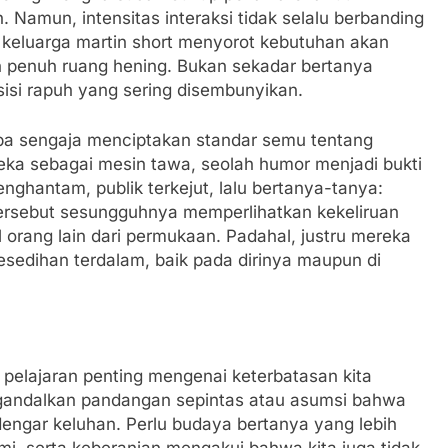
 Namun, intensitas interaksi tidak selalu berbanding
eluarga martin short menyorot kebutuhan akan
bih penuh ruang hening. Bukan sekadar bertanya
isi rapuh yang sering disembunyikan.
anpa sengaja menciptakan standar semu tentang
eka sebagai mesin tawa, seolah humor menjadi bukti
enghantam, publik terkejut, lalu bertanya-tanya:
tersebut sesungguhnya memperlihatkan kekeliruan
l orang lain dari permukaan. Padahal, justru mereka
kesedihan terdalam, baik pada dirinya maupun di
pelajaran penting mengenai keterbatasan kita
gandalkan pandangan sepintas atau asumsi bahwa
dengar keluhan. Perlu budaya bertanya yang lebih
i, serta keberanian mengakui bahwa kita juga tidak