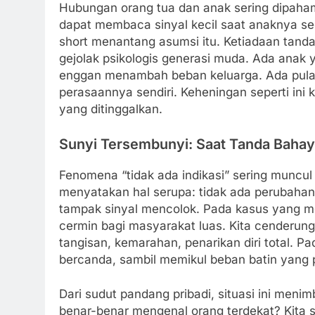
Hubungan orang tua dan anak sering dipahami 
dapat membaca sinyal kecil saat anaknya se
short menantang asumsi itu. Ketiadaan tand
gejolak psikologis generasi muda. Ada anak
enggan menambah beban keluarga. Ada pul
perasaannya sendiri. Keheningan seperti ini
yang ditinggalkan.
Sunyi Tersembunyi: Saat Tanda Bahaya
Fenomena “tidak ada indikasi” sering muncu
menyatakan hal serupa: tidak ada perubahan 
tampak sinyal mencolok. Pada kasus yang me
cermin bagi masyarakat luas. Kita cenderung
tangisan, kemarahan, penarikan diri total. Pa
bercanda, sambil memikul beban batin yang p
Dari sudut pandang pribadi, situasi ini men
benar-benar mengenal orang terdekat? Kita s