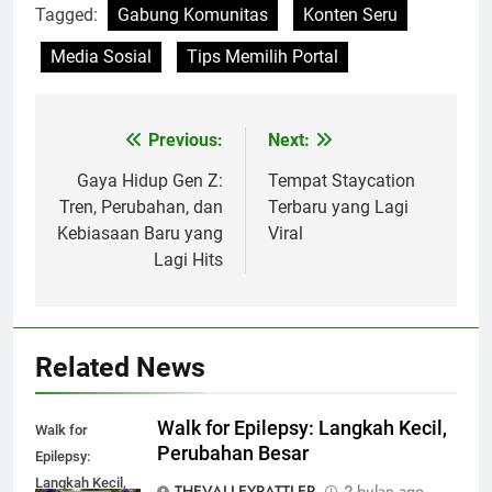
Tagged:
Gabung Komunitas
Konten Seru
Media Sosial
Tips Memilih Portal
Previous:
Next:
Navigasi
pos
Gaya Hidup Gen Z:
Tempat Staycation
Tren, Perubahan, dan
Terbaru yang Lagi
Kebiasaan Baru yang
Viral
Lagi Hits
Related News
Walk for Epilepsy: Langkah Kecil,
Walk for
Perubahan Besar
Epilepsy:
Langkah Kecil,
THEVALLEYRATTLER
2 bulan ago