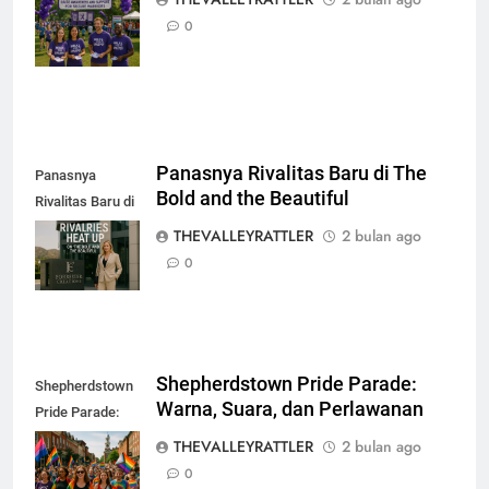
Perubahan
0
Besar
Panasnya Rivalitas Baru di The
Panasnya
Bold and the Beautiful
Rivalitas Baru di
The Bold and the
THEVALLEYRATTLER
2 bulan ago
Beautiful
0
Shepherdstown Pride Parade:
Shepherdstown
Warna, Suara, dan Perlawanan
Pride Parade:
Warna, Suara,
THEVALLEYRATTLER
2 bulan ago
dan Perlawanan
0