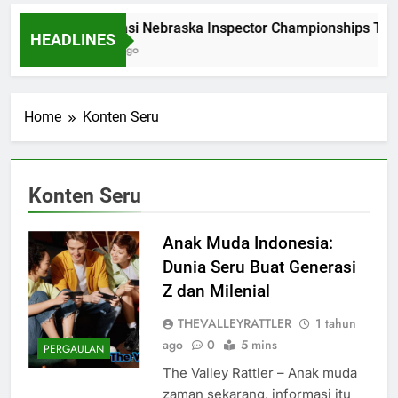
Dominasi Nebraska Inspector Championships Tiga
HEADLINES
2 Bulan Ago
Home
Konten Seru
Konten Seru
Anak Muda Indonesia:
Dunia Seru Buat Generasi
Z dan Milenial
THEVALLEYRATTLER
1 tahun
ago
0
5 mins
PERGAULAN
The Valley Rattler – Anak muda
zaman sekarang, informasi itu