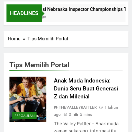
Dominasi Nebraska Inspector Championships Tiga
HEADLINES
2 Bulan Ago
Home
Tips Memilih Portal
Tips Memilih Portal
Anak Muda Indonesia:
Dunia Seru Buat Generasi
Z dan Milenial
THEVALLEYRATTLER
1 tahun
ago
0
5 mins
PERGAULAN
The Valley Rattler – Anak muda
zaman sekarang, informasi itu