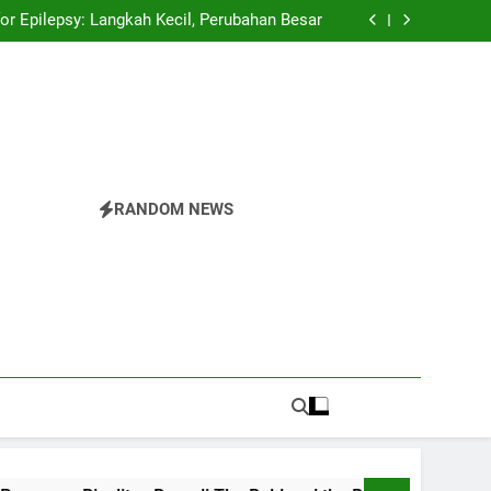
spector Championships Tiga Tahun Beruntun
or Epilepsy: Langkah Kecil, Perubahan Besar
 Rivalitas Baru di The Bold and the Beautiful
Pride Parade: Warna, Suara, dan Perlawanan
spector Championships Tiga Tahun Beruntun
or Epilepsy: Langkah Kecil, Perubahan Besar
 Rivalitas Baru di The Bold and the Beautiful
Pride Parade: Warna, Suara, dan Perlawanan
RANDOM NEWS
r
nesia.Temukan Semua Yang Anda Butuhkan Tentang
 Di The Valley Rattler