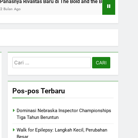
tas Baru di The Bold and the Beautiful
Sheph
2 Bulan
Cari
untuk:
Pos-pos Terbaru
Dominasi Nebraska Inspector Championships
Tiga Tahun Beruntun
Walk for Epilepsy: Langkah Kecil, Perubahan
Besar