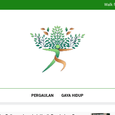
Dominasi Nebraska In
Walk f
Panasnya
Shepherdstown 
Dominasi Nebraska In
Walk f
Panasnya
Shepherdstown 
The Valley Rattle
Puncak Informasi Milenial Dan Gen Z Indo
Berita Hiburan
PERGAULAN
GAYA HIDUP