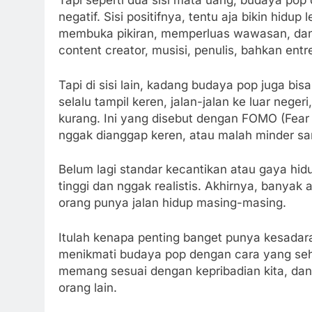
Tapi seperti dua sisi mata uang, budaya pop 
negatif. Sisi positifnya, tentu aja bikin hidu
membuka pikiran, memperluas wawasan, dan m
content creator, musisi, penulis, bahkan entr
Tapi di sisi lain, kadang budaya pop juga bisa
selalu tampil keren, jalan-jalan ke luar nege
kurang. Ini yang disebut dengan FOMO (Fear of
nggak dianggap keren, atau malah minder sa
Belum lagi standar kecantikan atau gaya hidu
tinggi dan nggak realistis. Akhirnya, bany
orang punya jalan hidup masing-masing.
Itulah kenapa penting banget punya kesadaran 
menikmati budaya pop dengan cara yang sehat
memang sesuai dengan kepribadian kita, dan
orang lain.