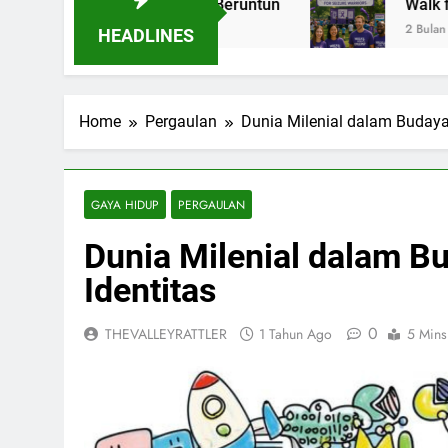
ps Tiga Tahun Beruntun
Walk for Epilepsy: L
2 Bulan Ago
HEADLINES
Home
Pergaulan
Dunia Milenial dalam Budaya 
GAYA HIDUP
PERGAULAN
Dunia Milenial dalam Bu
Identitas
0
THEVALLEYRATTLER
1 Tahun Ago
5 Mins