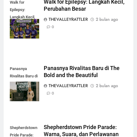
Walk for Epilepsy: Langkah Kecil,
Walk for
Perubahan Besar
Epilepsy:
Langkah Kecil,
THEVALLEYRATTLER
2 bulan ago
Perubahan
0
Besar
Panasnya Rivalitas Baru di The
Panasnya
Bold and the Beautiful
Rivalitas Baru di
The Bold and the
THEVALLEYRATTLER
2 bulan ago
Beautiful
0
Shepherdstown Pride Parade:
Shepherdstown
Warna, Suara, dan Perlawanan
Pride Parade: