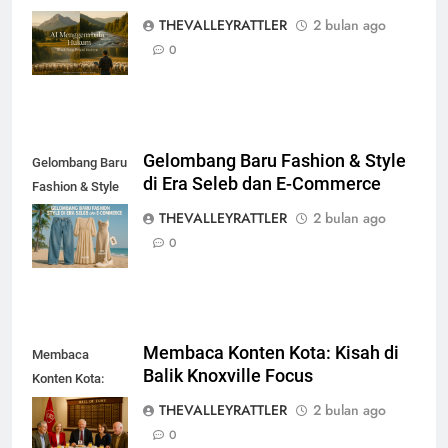
Baru Petani
THEVALLEYRATTLER
2 bulan ago
Modern
0
Gelombang Baru Fashion & Style
Gelombang Baru
di Era Seleb dan E-Commerce
Fashion & Style
di Era Seleb dan
THEVALLEYRATTLER
2 bulan ago
E-Commerce
0
Membaca Konten Kota: Kisah di
Membaca
Balik Knoxville Focus
Konten Kota:
Kisah di Balik
THEVALLEYRATTLER
2 bulan ago
Knoxville Focus
0