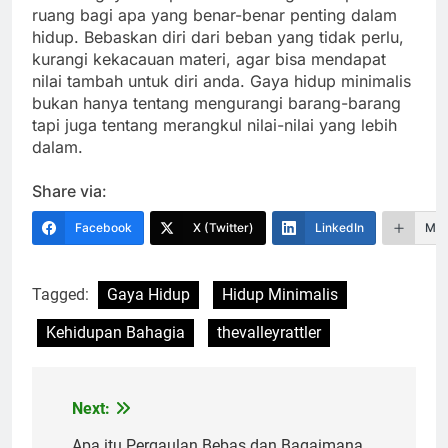
ruang bagi apa yang benar-benar penting dalam
hidup. Bebaskan diri dari beban yang tidak perlu,
kurangi kekacauan materi, agar bisa mendapat
nilai tambah untuk diri anda. Gaya hidup minimalis
bukan hanya tentang mengurangi barang-barang
tapi juga tentang merangkul nilai-nilai yang lebih
dalam.
Share via:
Facebook
X (Twitter)
LinkedIn
Mor
Tagged:
Gaya Hidup
Hidup Minimalis
Kehidupan Bahagia
thevalleyrattler
Next:
Navigasi
Apa itu Pergaulan Bebas dan Bagaimana