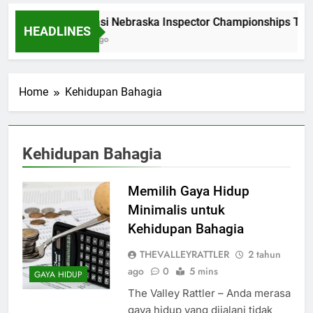
Dominasi Nebraska Inspector Championships Tiga
HEADLINES
2 Bulan Ago
Home
Kehidupan Bahagia
Kehidupan Bahagia
Memilih Gaya Hidup
Minimalis untuk
Kehidupan Bahagia
THEVALLEYRATTLER
2 tahun
ago
0
5 mins
GAYA HIDUP
The Valley Rattler – Anda merasa
gaya hidup yang dijalani tidak