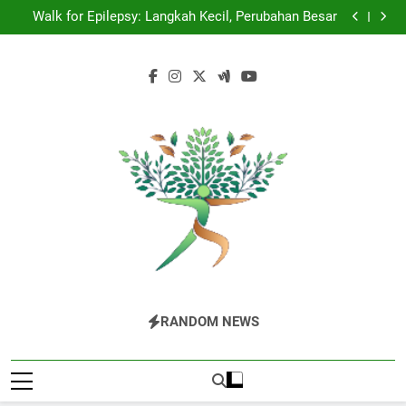
Dominasi Nebraska Inspector Championships Tiga
Skip
Tahun Beruntun
Walk for Epilepsy: Langkah Kecil, Perubahan Besar
to
Panasnya Rivalitas Baru di The Bold and the Beautiful
Shepherdstown Pride Parade: Warna, Suara, dan
content
Perlawanan
Dominasi Nebraska Inspector Championships Tiga
Tahun Beruntun
Walk for Epilepsy: Langkah Kecil, Perubahan Besar
Panasnya Rivalitas Baru di The Bold and the Beautiful
Shepherdstown Pride Parade: Warna, Suara, dan
Perlawanan
The Valley
Puncak Informasi Milenial Dan Gen Z
RANDOM NEWS
Rattler
Indonesia.Temukan Semua Yang Anda
Butuhkan Tentang Berita Hiburan Di The
Valley Rattler