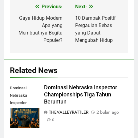
Previous:
Next:
Navigasi
pos
Gaya Hidup Modern
10 Dampak Positif
Apa yang
Pergaulan Bebas
Membuatnya Begitu
yang Dapat
Populer?
Mengubah Hidup
Related News
Dominasi Nebraska Inspector
Dominasi
Championships Tiga Tahun
Nebraska
Beruntun
Inspector
Championships
THEVALLEYRATTLER
2 bulan ago
Tiga Tahun
0
Beruntun