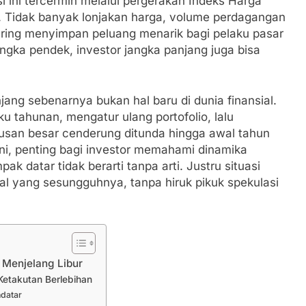
isi ini tercermin melalui pergerakan Indeks Harga
Tidak banyak lonjakan harga, volume perdagangan
ering menyimpan peluang menarik bagi pelaku pasar
angka pendek, investor jangka panjang juga bisa
ang sebenarnya bukan hal baru di dunia finansial.
u tahunan, mengatur ulang portofolio, lalu
tusan besar cenderung ditunda hingga awal tahun
ini, penting bagi investor memahami dinamika
ak datar tidak berarti tanpa arti. Justru situasi
sial yang sesungguhnya, tanpa hiruk pikuk spekulasi
 Menjelang Libur
Ketakutan Berlebihan
ndatar