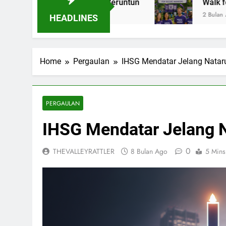
 Tiga Tahun Beruntun
Walk for Epilepsy: Lan
2 Bulan Ago
HEADLINES
Home
Pergaulan
IHSG Mendatar Jelang Nataru:
PERGAULAN
IHSG Mendatar Jelang Na
0
THEVALLEYRATTLER
8 Bulan Ago
5 Mins