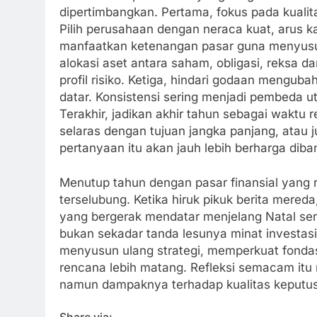
dipertimbangkan. Pertama, fokus pada kualit
Pilih perusahaan dengan neraca kuat, arus ka
manfaatkan ketenangan pasar guna menyusun
alokasi aset antara saham, obligasi, reksa d
profil risiko. Ketiga, hindari godaan mengub
datar. Konsistensi sering menjadi pembeda u
Terakhir, jadikan akhir tahun sebagai waktu 
selaras dengan tujuan jangka panjang, atau j
pertanyaan itu akan jauh lebih berharga dib
Menutup tahun dengan pasar finansial yang 
terselubung. Ketika hiruk pikuk berita mereda,
yang bergerak mendatar menjelang Natal ser
bukan sekadar tanda lesunya minat investasi
menyusun ulang strategi, memperkuat fonda
rencana lebih matang. Refleksi semacam itu m
namun dampaknya terhadap kualitas keputusan
Share via: