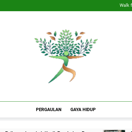
Dominasi Nebraska In
Walk f
Panasnya
Shepherdstown 
Dominasi Nebraska In
Walk f
Panasnya
Shepherdstown 
The Valley Rattle
Puncak Informasi Milenial Dan Gen Z Indo
Berita Hiburan
PERGAULAN
GAYA HIDUP