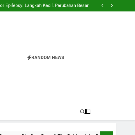
spector Championships Tiga Tahun Beruntun
or Epilepsy: Langkah Kecil, Perubahan Besar
 Rivalitas Baru di The Bold and the Beautiful
Pride Parade: Warna, Suara, dan Perlawanan
spector Championships Tiga Tahun Beruntun
or Epilepsy: Langkah Kecil, Perubahan Besar
 Rivalitas Baru di The Bold and the Beautiful
Pride Parade: Warna, Suara, dan Perlawanan
RANDOM NEWS
r
nesia.Temukan Semua Yang Anda Butuhkan Tentang
 Di The Valley Rattler