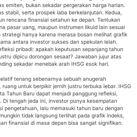
as emiten, bukan sekadar pergerakan harga harian.
s stabil, serta prospek laba berkelanjutan. Kedua,
 rencana finansial setahun ke depan. Tentukan
ana pasar uang, maupun instrumen likuid lain sesuai
ah strategi hanya karena merasa bosan melihat grafik
tama antara investor sukses dan spekulan lelah.
refleksi pribadi: apakah keputusan sepanjang tahun
ustru dipicu dorongan sesaat? Jawaban jujur atas
anding sekadar menebak arah IHSG esok hari.
relatif tenang sebenarnya sebuah anugerah
 ruang untuk berpikir jernih justru terbuka lebar. IHSG
ta Tahun Baru dapat menjadi panggung refleksi,
. Di tengah jeda ini, investor punya kesempatan
si pengetahuan, lalu memasuki tahun baru dengan
ungkin tidak langsung terlihat pada grafik indeks,
 finansial di masa depan bisa sangat signifikan.