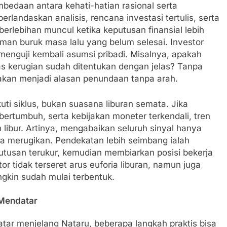
bedaan antara kehati-hatian rasional serta
erlandaskan analisis, rencana investasi tertulis, serta
erlebihan muncul ketika keputusan finansial lebih
man buruk masa lalu yang belum selesai. Investor
menguji kembali asumsi pribadi. Misalnya, apakah
s kerugian sudah ditentukan dengan jelas? Tanpa
ya akan menjadi alasan penundaan tanpa arah.
kuti siklus, bukan suasana liburan semata. Jika
rtumbuh, serta kebijakan moneter terkendali, tren
libur. Artinya, mengabaikan seluruh sinyal hanya
sa merugikan. Pendekatan lebih seimbang ialah
utusan terukur, kemudian membiarkan posisi bekerja
r tidak terseret arus euforia liburan, namun juga
gkin sudah mulai terbentuk.
 Mendatar
ar menjelang Nataru, beberapa langkah praktis bisa