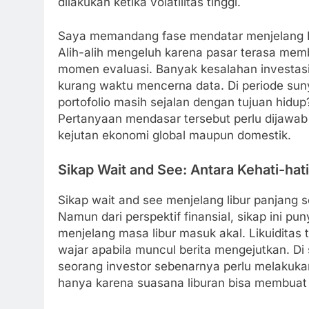
dilakukan ketika volatilitas tinggi.
Saya memandang fase mendatar menjelang Nata
Alih-alih mengeluh karena pasar terasa mem
momen evaluasi. Banyak kesalahan investasi 
kurang waktu mencerna data. Di periode sunyi
portofolio masih sejalan dengan tujuan hidup?
Pertanyaan mendasar tersebut perlu dijawa
kejutan ekonomi global maupun domestik.
Sikap Wait and See: Antara Kehati-hat
Sikap wait and see menjelang libur panjang s
Namun dari perspektif finansial, sikap ini pu
menjelang masa libur masuk akal. Likuiditas 
wajar apabila muncul berita mengejutkan. Di si
seorang investor sebenarnya perlu melakukan
hanya karena suasana liburan bisa membuat p