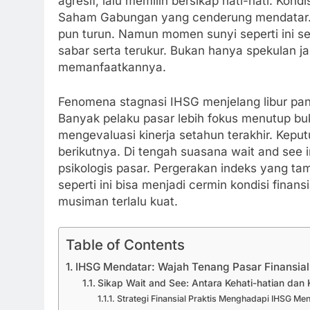
agresif, lalu memilih bersikap hati-hati. Kond
Saham Gabungan yang cenderung mendatar. 
pun turun. Namun momen sunyi seperti ini s
sabar serta terukur. Bukan hanya spekulan j
memanfaatkannya.
Fenomena stagnasi IHSG menjelang libur panj
Banyak pelaku pasar lebih fokus menutup buk
mengevaluasi kinerja setahun terakhir. Kepu
berikutnya. Di tengah suasana wait and see 
psikologis pasar. Pergerakan indeks yang tamp
seperti ini bisa menjadi cermin kondisi finan
musiman terlalu kuat.
Table of Contents
IHSG Mendatar: Wajah Tenang Pasar Finansial
Sikap Wait and See: Antara Kehati-hatian dan 
Strategi Finansial Praktis Menghadapi IHSG Me