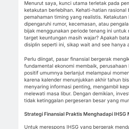
Menurut saya, kunci utama terletak pada pem
ketakutan berlebihan. Kehati-hatian rasional b
pemahaman timing yang realistis. Ketakutan b
dipengaruhi rumor, kecemasan, atau pengala
bijak menggunakan periode tenang ini untuk 
target keuntungan masih wajar? Apakah bata
disiplin seperti ini, sikap wait and see han
Perlu diingat, pasar finansial bergerak mengi
fundamental ekonomi membaik, perusahaan be
positif umumnya berlanjut melampaui momen 
karena kalender menunjukkan akhir tahun bi
menyaring informasi penting, mengambil kep
melewati masa libur. Dengan demikian, investo
tidak ketinggalan pergeseran besar yang mun
Strategi Finansial Praktis Menghadapi IHSG
Untuk merespons IHSG yang bergerak mendat