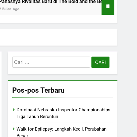
s Baru di The Bold and the Beautiful
Shepherd
2 Bulan Ag
Cari
untuk:
Pos-pos Terbaru
Dominasi Nebraska Inspector Championships
Tiga Tahun Beruntun
Walk for Epilepsy: Langkah Kecil, Perubahan
Besar