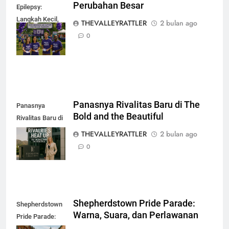
Perubahan Besar
Epilepsy:
Langkah Kecil,
THEVALLEYRATTLER
2 bulan ago
Perubahan
0
Besar
Panasnya Rivalitas Baru di The
Panasnya
Bold and the Beautiful
Rivalitas Baru di
The Bold and the
THEVALLEYRATTLER
2 bulan ago
Beautiful
0
Shepherdstown Pride Parade:
Shepherdstown
Warna, Suara, dan Perlawanan
Pride Parade:
Warna, Suara,