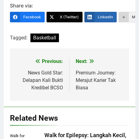
Share via:
Facebook
X (Twitter)
LinkedIn
Mor
Tagged:
Basketball
Previous:
Next:
Navigasi
pos
News Gold Star:
Premium Journey:
Delapan Kali Bukti
Merajut Karier Tak
Kredibel BCSO
Biasa
Related News
Walk for Epilepsy: Langkah Kecil,
Walk for