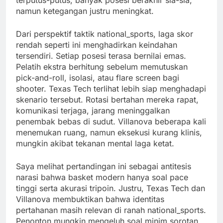
terputus-putus, banyak posesi berakhir sia-sia,
namun ketegangan justru meningkat.
Dari perspektif taktik national_sports, laga skor
rendah seperti ini menghadirkan keindahan
tersendiri. Setiap posesi terasa bernilai emas.
Pelatih ekstra berhitung sebelum memutuskan
pick-and-roll, isolasi, atau flare screen bagi
shooter. Texas Tech terlihat lebih siap menghadapi
skenario tersebut. Rotasi bertahan mereka rapat,
komunikasi terjaga, jarang meninggalkan
penembak bebas di sudut. Villanova beberapa kali
menemukan ruang, namun eksekusi kurang klinis,
mungkin akibat tekanan mental laga ketat.
Saya melihat pertandingan ini sebagai antitesis
narasi bahwa basket modern hanya soal pace
tinggi serta akurasi tripoin. Justru, Texas Tech dan
Villanova membuktikan bahwa identitas
pertahanan masih relevan di ranah national_sports.
Penonton mungkin mengeluh soal minim sorotan