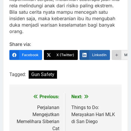
rela melindungi anak dari risiko paling ekstrem.
Bila satu cerita nyata mampu mencegah satu
insiden saja, maka keberanian ibu itu mengubah
duka menjadi warisan keselamatan bagi banyak
orang.
Share via:
Facebook
X (Twitter)
LinkedIn
Mor
Tagged:
Gun Safety
Previous:
Next:
Navigasi
pos
Perjalanan
Things to Do:
Mengejutkan
Merayakan Hari MLK
Memelihara Siberian
di San Diego
Cat