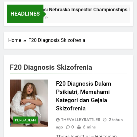
Dominasi Nebraska Inspector Championships Tig
HEADLINES
2 Bulan Ago
Home
F20 Diagnosis Skizofrenia
F20 Diagnosis Skizofrenia
F20 Diagnosis Dalam
Psikiatri, Memahami
Kategori dan Gejala
Skizofrenia
THEVALLEYRATTLER
2 tahun
PERGAULAN
ago
0
6 mins
Thevalleyrattler – Hai teman