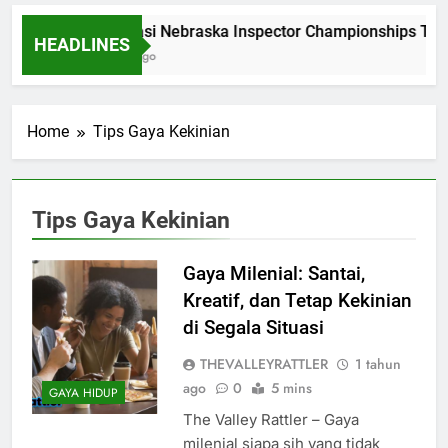
Dominasi Nebraska Inspector Championships Tiga
HEADLINES
2 Bulan Ago
Home
Tips Gaya Kekinian
Tips Gaya Kekinian
Gaya Milenial: Santai,
Kreatif, dan Tetap Kekinian
di Segala Situasi
THEVALLEYRATTLER
1 tahun
ago
0
5 mins
GAYA HIDUP
The Valley Rattler – Gaya
milenial siapa sih yang tidak