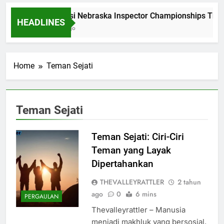
Dominasi Nebraska Inspector Championships Tiga
HEADLINES
2 Bulan Ago
Home
Teman Sejati
Teman Sejati
Teman Sejati: Ciri-Ciri
Teman yang Layak
Dipertahankan
THEVALLEYRATTLER
2 tahun
ago
0
6 mins
PERGAULAN
Thevalleyrattler – Manusia
menjadi makhluk yang bersosial,