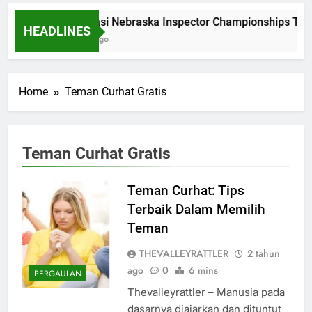
Dominasi Nebraska Inspector Championships Tiga
HEADLINES
2 Bulan Ago
Home
Teman Curhat Gratis
Teman Curhat Gratis
Teman Curhat: Tips
Terbaik Dalam Memilih
Teman
THEVALLEYRATTLER
2 tahun
ago
0
6 mins
PERGAULAN
Thevalleyrattler – Manusia pada
dasarnya diajarkan dan dituntut