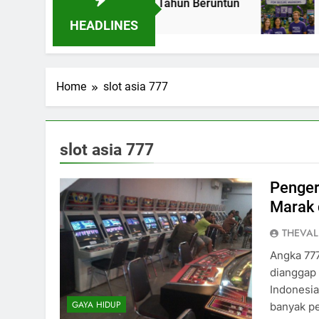
ector Championships Tiga Tahun Beruntun
Wa
2 
HEADLINES
Home
slot asia 777
slot asia 777
Penger
Marak 
THEVAL
Angka 777
dianggap
Indonesia
GAYA HIDUP
banyak p