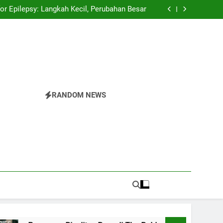
spector Championships Tiga Tahun Beruntun
or Epilepsy: Langkah Kecil, Perubahan Besar
 Rivalitas Baru di The Bold and the Beautiful
Pride Parade: Warna, Suara, dan Perlawanan
spector Championships Tiga Tahun Beruntun
or Epilepsy: Langkah Kecil, Perubahan Besar
 Rivalitas Baru di The Bold and the Beautiful
Pride Parade: Warna, Suara, dan Perlawanan
RANDOM NEWS
r
nesia.Temukan Semua Yang Anda Butuhkan Tentang
 Di The Valley Rattler