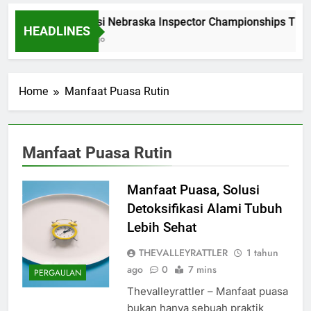
Dominasi Nebraska Inspector Championships Tiga
HEADLINES
2 Bulan Ago
Home
Manfaat Puasa Rutin
Manfaat Puasa Rutin
Manfaat Puasa, Solusi
Detoksifikasi Alami Tubuh
Lebih Sehat
THEVALLEYRATTLER
1 tahun
ago
0
7 mins
PERGAULAN
Thevalleyrattler – Manfaat puasa
bukan hanya sebuah praktik