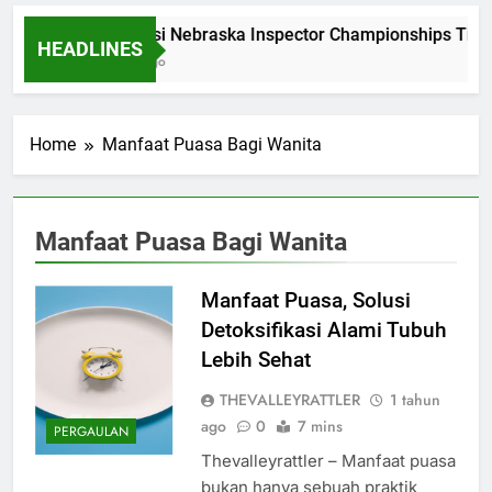
Dominasi Nebraska Inspector Championships Tiga
HEADLINES
2 Bulan Ago
Home
Manfaat Puasa Bagi Wanita
Manfaat Puasa Bagi Wanita
Manfaat Puasa, Solusi
Detoksifikasi Alami Tubuh
Lebih Sehat
THEVALLEYRATTLER
1 tahun
ago
0
7 mins
PERGAULAN
Thevalleyrattler – Manfaat puasa
bukan hanya sebuah praktik