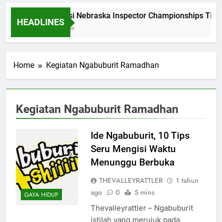
Dominasi Nebraska Inspector Championships Tiga
HEADLINES
2 Bulan Ago
Home
Kegiatan Ngabuburit Ramadhan
Kegiatan Ngabuburit Ramadhan
Ide Ngabuburit, 10 Tips
Seru Mengisi Waktu
Menunggu Berbuka
THEVALLEYRATTLER
1 tahun
ago
0
5 mins
GAYA HIDUP
Thevalleyrattler – Ngabuburit
istilah yang merujuk pada