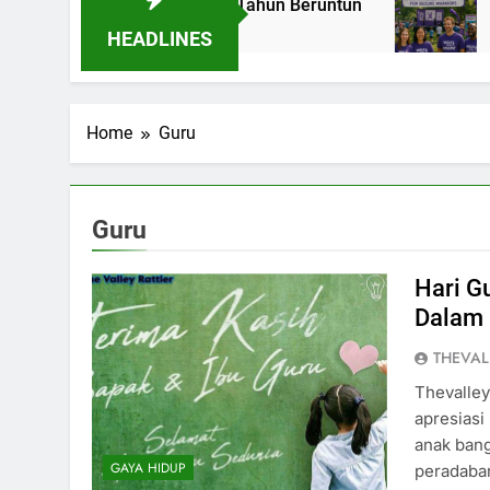
ector Championships Tiga Tahun Beruntun
Wa
2 B
HEADLINES
Home
Guru
Guru
Hari G
Dalam 
THEVAL
Thevalley
apresiasi
anak ban
GAYA HIDUP
peradaban