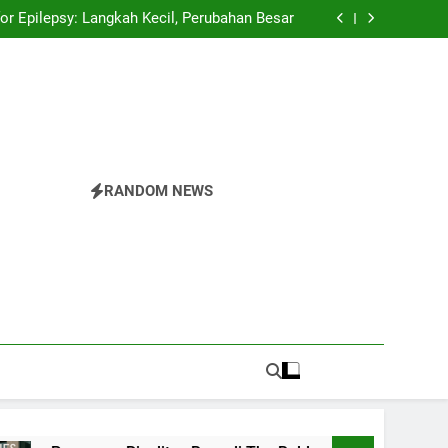
spector Championships Tiga Tahun Beruntun
or Epilepsy: Langkah Kecil, Perubahan Besar
 Rivalitas Baru di The Bold and the Beautiful
Pride Parade: Warna, Suara, dan Perlawanan
spector Championships Tiga Tahun Beruntun
or Epilepsy: Langkah Kecil, Perubahan Besar
 Rivalitas Baru di The Bold and the Beautiful
Pride Parade: Warna, Suara, dan Perlawanan
RANDOM NEWS
r
nesia.Temukan Semua Yang Anda Butuhkan Tentang
 Di The Valley Rattler