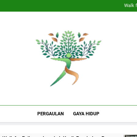
Dominasi Nebraska In
Walk f
Panasnya
Shepherdstown 
Dominasi Nebraska In
Walk f
Panasnya
Shepherdstown 
The Valley Rattle
Puncak Informasi Milenial Dan Gen Z Indo
Berita Hiburan
PERGAULAN
GAYA HIDUP