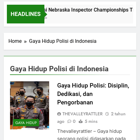
Dominasi Nebraska Inspector Championships Tiga
HEADLINES
2 Bulan Ago
Home
Gaya Hidup Polisi di Indonesia
Gaya Hidup Polisi di Indonesia
Gaya Hidup Polisi: Disiplin,
Dedikasi, dan
Pengorbanan
THEVALLEYRATTLER
2 tahun
ago
0
5 mins
GAYA HIDUP
Thevalleyrattler – Gaya hidup
seorang polisi didasarkan pada