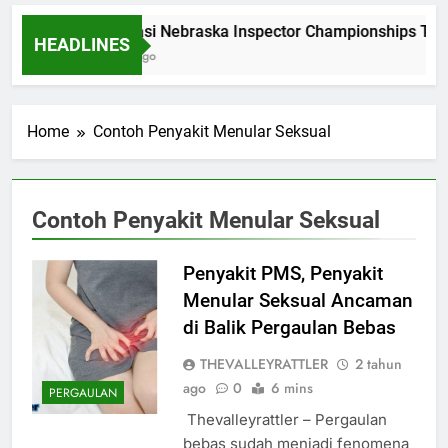
Dominasi Nebraska Inspector Championships Tiga
HEADLINES
2 Bulan Ago
Home
Contoh Penyakit Menular Seksual
Contoh Penyakit Menular Seksual
Penyakit PMS, Penyakit
Menular Seksual Ancaman
di Balik Pergaulan Bebas
THEVALLEYRATTLER
2 tahun
ago
0
6 mins
PERGAULAN
Thevalleyrattler – Pergaulan
bebas sudah menjadi fenomena