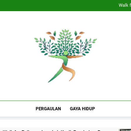
Dominasi Nebraska In
Walk f
Panasnya
Shepherdstown 
Dominasi Nebraska In
Walk f
Panasnya
Shepherdstown 
The Valley Rattle
Puncak Informasi Milenial Dan Gen Z Indo
Berita Hiburan
PERGAULAN
GAYA HIDUP