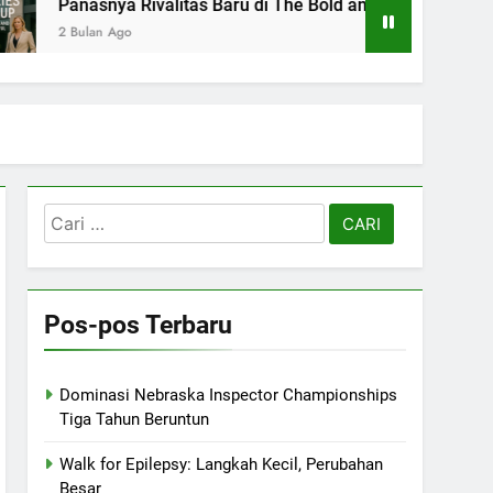
Panasnya Rivalitas Baru di The Bold and the Beautiful
2 Bulan Ago
Cari
untuk:
Pos-pos Terbaru
Dominasi Nebraska Inspector Championships
Tiga Tahun Beruntun
Walk for Epilepsy: Langkah Kecil, Perubahan
Besar