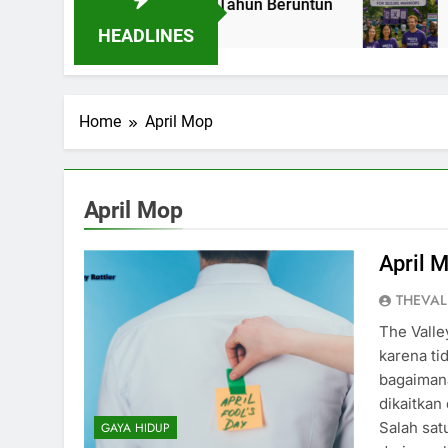
ector Championships Tiga Tahun Beruntun
Wa
2 B
HEADLINES
Home
April Mop
April Mop
April M
THEVAL
The Valle
karena ti
bagaimana
dikaitkan
Salah sat
GAYA HIDUP