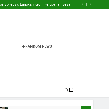
spector Championships Tiga Tahun Beruntun
or Epilepsy: Langkah Kecil, Perubahan Besar
 Rivalitas Baru di The Bold and the Beautiful
Pride Parade: Warna, Suara, dan Perlawanan
spector Championships Tiga Tahun Beruntun
or Epilepsy: Langkah Kecil, Perubahan Besar
 Rivalitas Baru di The Bold and the Beautiful
Pride Parade: Warna, Suara, dan Perlawanan
RANDOM NEWS
r
nesia.Temukan Semua Yang Anda Butuhkan Tentang
 Di The Valley Rattler